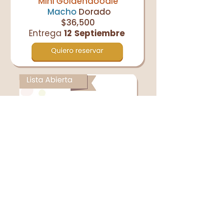
Mini Goldendoodle
Macho
Dorado
$36,500
Entrega
12
Septiembre
Únete a nuestra
lista de espera
para próximas
camadas.